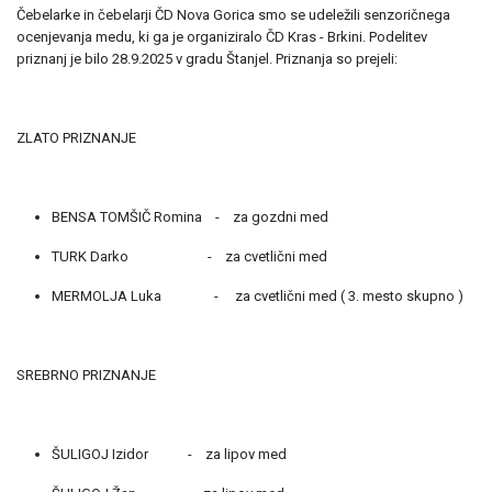
Čebelarke in čebelarji ČD Nova Gorica smo se udeležili senzoričnega
ocenjevanja medu, ki ga je organiziralo ČD Kras - Brkini. Podelitev
priznanj je bilo 28.9.2025 v gradu Štanjel. Priznanja so prejeli:
ZLATO PRIZNANJE
BENSA TOMŠIČ Romina - za gozdni med
TURK Darko - za cvetlični med
MERMOLJA Luka - za cvetlični med ( 3. mesto skupno )
SREBRNO PRIZNANJE
ŠULIGOJ Izidor - za lipov med