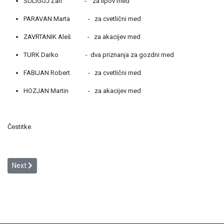
ŠULIGOJ Žan - za lipov med
PARAVAN Marta - za cvetlični med
ZAVRTANIK Aleš - za akacijev med
TURK Darko - dva priznanja za gozdni med
FABIJAN Robert - za cvetlični med
HOZJAN Martin - za akacijev med
Čestitke.
Next article: DAN ODPRTIH VRAT 2025
Next