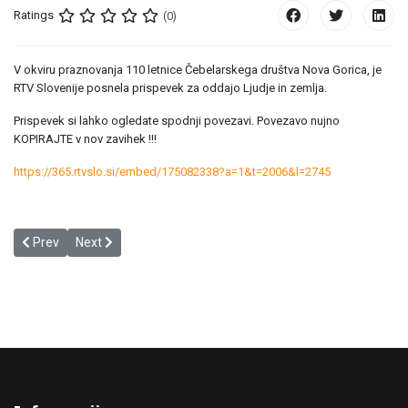
Ratings
(0)
V okviru praznovanja 110 letnice Čebelarskega društva Nova Gorica, je
RTV Slovenije posnela prispevek za oddajo Ljudje in zemlja.
Prispevek si lahko ogledate spodnji povezavi. Povezavo nujno
KOPIRAJTE v nov zavihek !!!
https://365.rtvslo.si/embed/175082338?a=1&t=2006&l=2745
Previous article: Tradicionalni slovenski zajtrk 2024
Next article: 110 let Čebelarskega društva Nova Gorica
Prev
Next